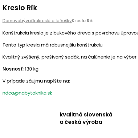
Kreslo Rik
Domov
obývačka
kreslá a leňošky
Kreslo Rik
Konštrukcia kresla je z bukového dreva s povrchovu úpravou
Tento typ kresla má robusnejšiu konštrukciu
Kvalitný zvýšený, prešívaný sedák, na čalúnenie je na výber 1
Nosnosť:
130 kg
V prípade záujmu napíšte na:
ndca@nabytoknika.sk
kvalitná slovenská
a česká výroba