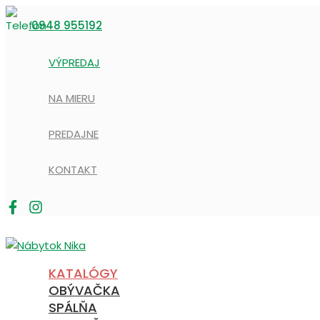
Preskočiť
na
0948 955192
obsah
VÝPREDAJ
NA MIERU
PREDAJNE
KONTAKT
KATALÓGY
OBÝVAČKA
SPÁLŇA