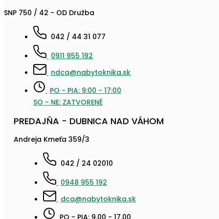
SNP 750 / 42 - OD Družba
042 / 44 31 077
0911 955 192
ndca@nabytoknika.sk
PO - PIA: 9:00 - 17:00
SO - NE: ZATVORENÉ
PREDAJŇA - DUBNICA NAD VÁHOM
Andreja Kmeťa 359/3
042 / 24 02010
0948 955 192
dca@nabytoknika.sk
PO - PIA: 9.00 - 17.00