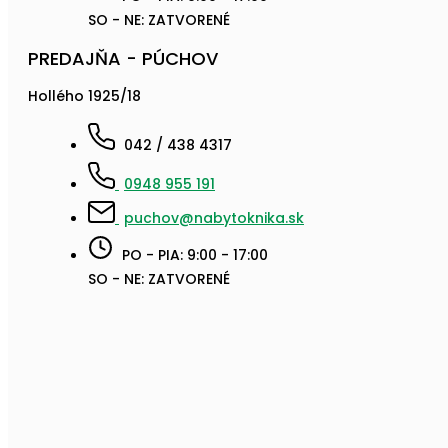
SO - NE: ZATVORENÉ
PREDAJŇA - PÚCHOV
Hollého 1925/18
042 / 438 4317
0948 955 191
puchov@nabytoknika.sk
PO - PIA: 9:00 - 17:00
SO - NE: ZATVORENÉ