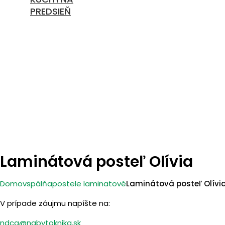
PREDSIEŇ
Laminátová posteľ Olívia
Domov
spálňa
postele laminatové
Laminátová posteľ Olívi
V prípade záujmu napíšte na:
ndca@nabytoknika.sk