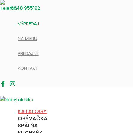
Preskočiť
0948 955192
na
obsah
VÝPREDAJ
NA MIERU
PREDAJNE
KONTAKT
KATALÓGY
OBÝVAČKA
SPÁLŇA
KUCHYŇA