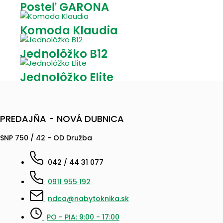
Posteľ GARONA
Komoda Klaudia
Jednolôžko B12
Jednolôžko Elite
PREDAJŇA - NOVÁ DUBNICA
SNP 750 / 42 - OD Družba
042 / 44 31 077
0911 955 192
ndca@nabytoknika.sk
PO - PIA: 9:00 - 17:00