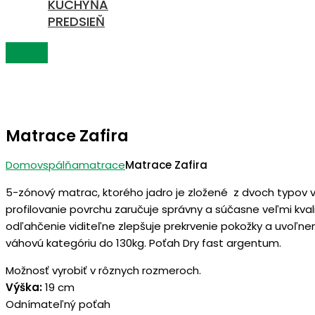
KUCHYŇA
PREDSIEŇ
Matrace Zafira
Domov
spálňa
matrace
Matrace Zafira
5-zónový matrac, ktorého jadro je zložené z dvoch typov 
profilovanie povrchu zaručuje správny a súčasne veľmi kv
odľahčenie viditeľne zlepšuje prekrvenie pokožky a uvoľnen
váhovú kategóriu do 130kg. Poťah Dry fast argentum.
Možnosť vyrobiť v rôznych rozmeroch.
Výška:
19 cm
Odnímateľný poťah