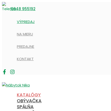
Preskočiť
na
0948 955192
obsah
VÝPREDAJ
NA MIERU
PREDAJNE
KONTAKT
KATALÓGY
OBÝVAČKA
SPÁLŇA