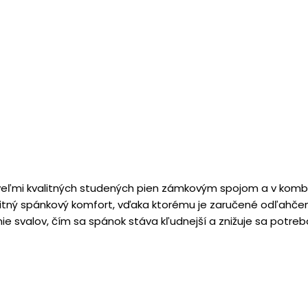
veľmi kvalitných studených pien zámkovým spojom a v kombi
alitný spánkový komfort, vďaka ktorému je zaručené odľahče
ie svalov, čím sa spánok stáva kľudnejší a znižuje sa potre