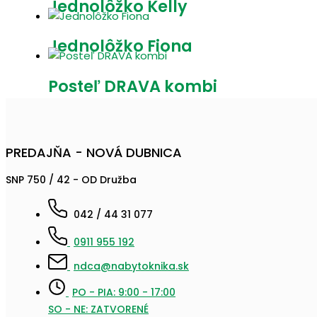
Jednolôžko Kelly
Jednolôžko Fiona
Posteľ DRAVA kombi
PREDAJŇA - NOVÁ DUBNICA
SNP 750 / 42 - OD Družba
042 / 44 31 077
0911 955 192
ndca@nabytoknika.sk
PO - PIA: 9:00 - 17:00
SO - NE: ZATVORENÉ