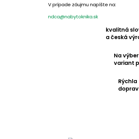
V prípade záujmu napíšte na:
ndca@nabytoknika.sk
kvalitná sl
a česká vý
Na výber
variant 
Rýchla
dopra