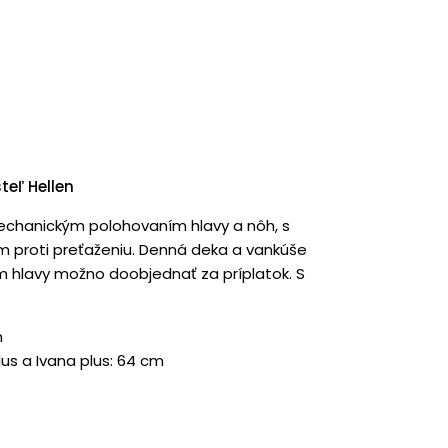
teľ Hellen
mechanickým polohovaním hlavy a nôh, s
m proti preťaženiu. Denná deka a vankúše
m hlavy možno doobjednať za príplatok. S
m
us a Ivana plus: 64 cm