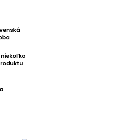
ovenská
roba
 niekoľko
produktu
va