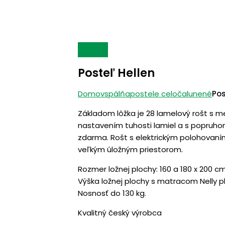
Posteľ Hellen
Domov
spálňa
postele celočalunené
Pos
Základom lôžka je 28 lamelový rošt s 
nastavením tuhosti lamiel a s popruho
zdarma. Rošt s elektrickým polohovaní
veľkým úložným priestorom.
Rozmer ložnej plochy: 160 a 180 x 200 c
Výška ložnej plochy s matracom Nelly pl
Nosnosť do 130 kg.
Kvalitný český výrobca