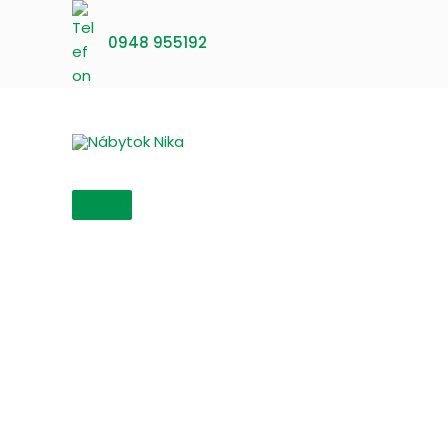
Preskočiť
na
0948 955192
obsah