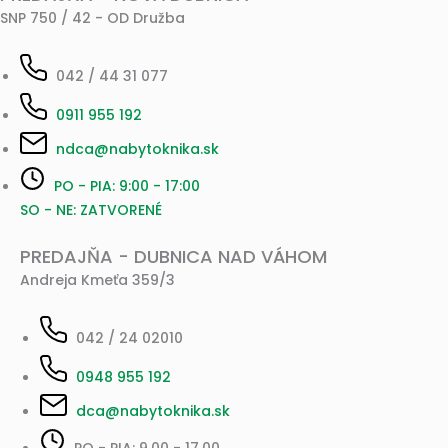
SNP 750 / 42 - OD Družba
042 / 44 31 077
0911 955 192
ndca@nabytoknika.sk
PO - PIA: 9:00 - 17:00
SO - NE: ZATVORENÉ
PREDAJŇA - DUBNICA NAD VÁHOM
Andreja Kmeťa 359/3
042 / 24 02010
0948 955 192
dca@nabytoknika.sk