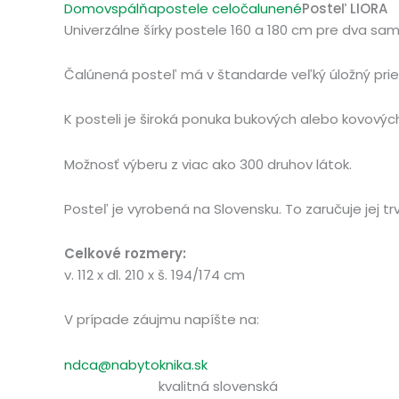
Domov
spálňa
postele celočalunené
Posteľ LIORA
Univerzálne šírky postele 160 a 180 cm pre dva s
Čalúnená posteľ má v štandarde veľký úložný pries
K posteli je široká ponuka bukových alebo kovových
Možnosť výberu z viac ako 300 druhov látok.
Posteľ je vyrobená na Slovensku. To zaručuje jej trv
Celkové rozmery:
v. 112 x dl. 210 x š. 194/174 cm
V prípade záujmu napíšte na:
ndca@nabytoknika.sk
kvalitná slovenská