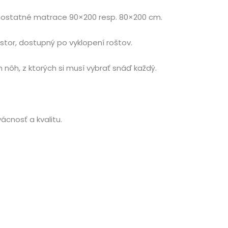
amostatné matrace 90×200 resp. 80×200 cm.
tor, dostupný po vyklopení roštov.
 nôh, z ktorých si musí vybrať snáď každý.
ácnosť a kvalitu.