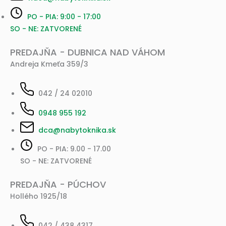
PO - PIA: 9:00 - 17:00
SO - NE: ZATVORENÉ
PREDAJŇA - DUBNICA NAD VÁHOM
Andreja Kmeťa 359/3
042 / 24 02010
0948 955 192
dca@nabytoknika.sk
PO - PIA: 9.00 - 17.00
SO - NE: ZATVORENÉ
PREDAJŇA - PÚCHOV
Hollého 1925/18
042 / 438 4317