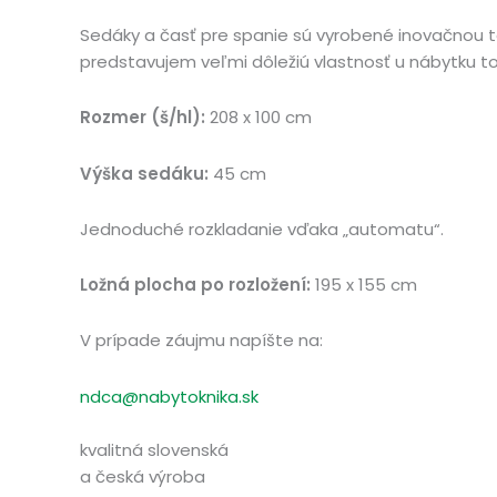
Sedáky a časť pre spanie sú vyrobené inovačnou t
predstavujem veľmi dôležiú vlastnosť u nábytku t
Rozmer (š/hl):
208 x 100 cm
Výška sedáku:
45 cm
Jednoduché rozkladanie vďaka „automatu“.
Ložná plocha po rozložení:
195 x 155 cm
V prípade záujmu napíšte na:
ndca@nabytoknika.sk
kvalitná slovenská
a česká výroba