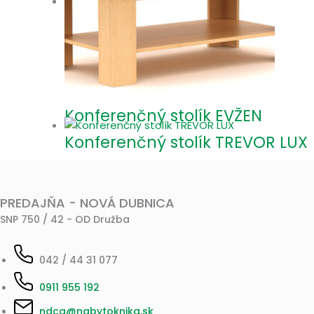
Konferenčný stolík EVŽEN
Konferenčný stolík TREVOR LUX
PREDAJŇA - NOVÁ DUBNICA
SNP 750 / 42 - OD Družba
042 / 44 31 077
0911 955 192
ndca@nabytoknika.sk