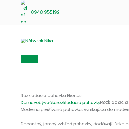
Preskočiť
na
0948 955192
obsah
Rozkladacia pohovka Ekenas
Domov
obývačka
rozkladacie pohovky
Rozkladacia
Moderná prešívaná pohovka, vyníkajúca do modern
Decentný, jemný vzhľad pohovky, dodávajú úzke po