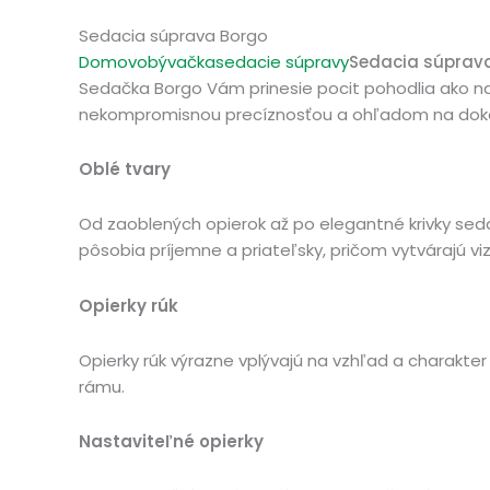
Sedacia súprava Borgo
Domov
obývačka
sedacie súpravy
Sedacia súprav
Sedačka Borgo Vám prinesie pocit pohodlia ako na 
nekompromisnou precíznosťou a ohľadom na dokonalý
Oblé tvary
Od zaoblených opierok až po elegantné krivky sedad
pôsobia príjemne a priateľsky, pričom vytvárajú v
Opierky rúk
Opierky rúk výrazne vplývajú na vzhľad a charakter
rámu.
Nastaviteľné opierky