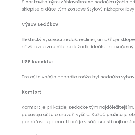
S nastaviteľnými záhlavníkmi sa sedačka rýchlo 
sklopíte a dáte tým zostave štýlový nízkoprofilový
Výsuv sedákov
Elektrický vysúvací sedák, recliner, umožňuje skl
návštevou zmeníte na ležadlo ideálne na večerný re
USB konektor
Pre ešte väčšie pohodlie môže byť sedačka vybav
Komfort
Komfort je pri každej sedačke tým najdôležitejším.
posúvajú ešte o úroveň vyššie. Každá pružina je ob
pamäťovou penou, ktorá je v súčasnosti najkomfo