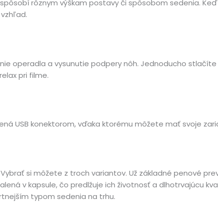
prispôsobí rôznym výškam postavy či spôsobom sedenia. Keď 
 vzhľad.
openie operadla a vysunutie podpery nôh. Jednoducho stlačít
lax pri filme.
ená USB konektorom, vďaka ktorému môžete mať svoje zariad
 Vybrať si môžete z troch variantov. Už základné penové pre
alená v kapsule, čo predlžuje ich životnosť a dlhotrvajúcu kv
rtnejším typom sedenia na trhu.