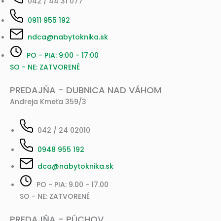
042 / 44 31 077
0911 955 192
ndca@nabytoknika.sk
PO - PIA: 9:00 - 17:00
SO - NE: ZATVORENÉ
PREDAJŇA - DUBNICA NAD VÁHOM
Andreja Kmeťa 359/3
042 / 24 02010
0948 955 192
dca@nabytoknika.sk
PO - PIA: 9.00 - 17.00
SO - NE: ZATVORENÉ
PREDAJŇA - PÚCHOV