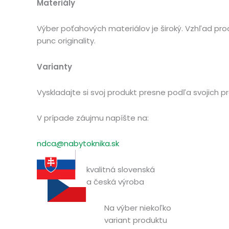
Materiály
Výber poťahových materiálov je široký. Vzhľad produkt
punc originality.
Varianty
Vyskladajte si svoj produkt presne podľa svojich p
V prípade záujmu napíšte na:
ndca@nabytoknika.sk
kvalitná slovenská
a česká výroba
Na výber niekoľko
variant produktu