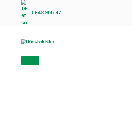
Preskočiť
na
0948 955192
obsah