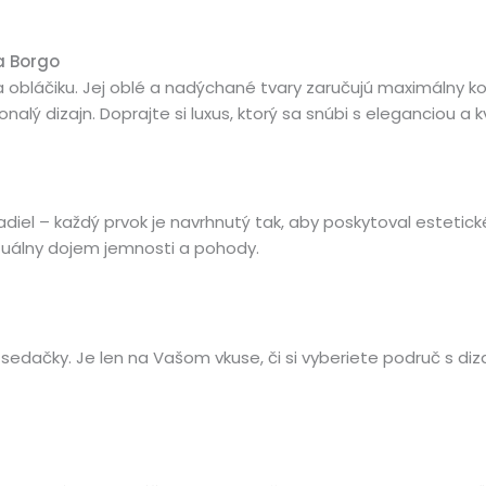
a Borgo
obláčiku. Jej oblé a nadýchané tvary zaručujú maximálny ko
 dizajn. Doprajte si luxus, ktorý sa snúbi s eleganciou a kv
iel – každý prvok je navrhnutý tak, aby poskytoval estetické 
izuálny dojem jemnosti a pohody.
 sedačky. Je len na Vašom vkuse, či si vyberiete područ s di