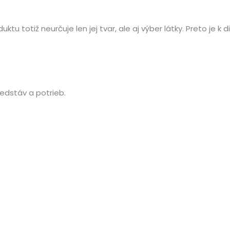
u totiž neurčuje len jej tvar, ale aj výber látky. Preto je k d
redstáv a potrieb.