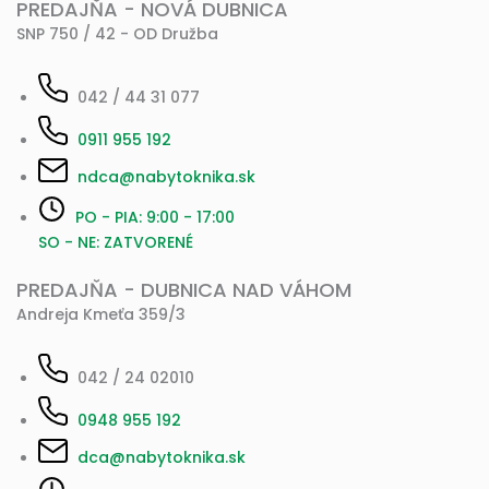
PREDAJŇA - NOVÁ DUBNICA
SNP 750 / 42 - OD Družba
042 / 44 31 077
0911 955 192
ndca@nabytoknika.sk
PO - PIA: 9:00 - 17:00
SO - NE: ZATVORENÉ
PREDAJŇA - DUBNICA NAD VÁHOM
Andreja Kmeťa 359/3
042 / 24 02010
0948 955 192
dca@nabytoknika.sk