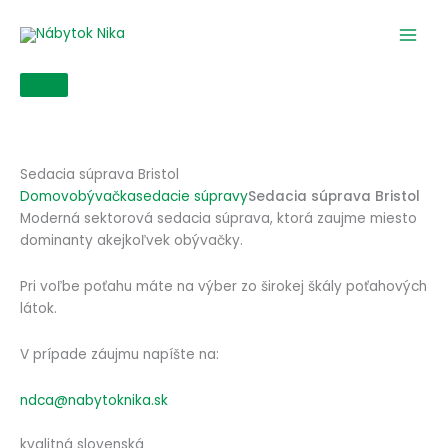
Preskočiť
na
obsah
Sedacia súprava Bristol
Domov
obývačka
sedacie súpravy
Sedacia súprava Bristol
Moderná sektorová sedacia súprava, ktorá zaujme miesto
dominanty akejkoľvek obývačky.
Pri voľbe poťahu máte na výber zo širokej škály poťahových
látok.
V prípade záujmu napíšte na:
ndca@nabytoknika.sk
kvalitná slovenská